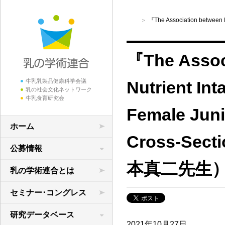
『The Association between M
『The Associ
牛乳乳製品健康科学会議
Nutrient I
乳の社会文化ネットワーク
牛乳食育研究会
Female Juni
ホーム
Cross-Se
公募情報
本真二先生
学術研究の公募
乳の学術連合とは
領域横断共同研究
セミナー･コングレス
研究データベース
2021年10月27日