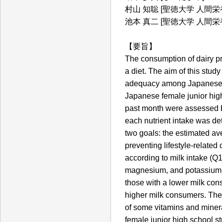
村山 知聡 [聖徳大学 人間栄
池本 真二 [聖徳大学 人間栄
【要旨】
The consumption of dairy pro
a diet. The aim of this stud
adequacy among Japanese fe
Japanese female junior hig
past month were assessed by
each nutrient intake was d
two goals: the estimated ave
preventing lifestyle-related 
according to milk intake (Q1
magnesium, and potassium 
those with a lower milk con
higher milk consumers. The 
of some vitamins and miner
female junior high school s