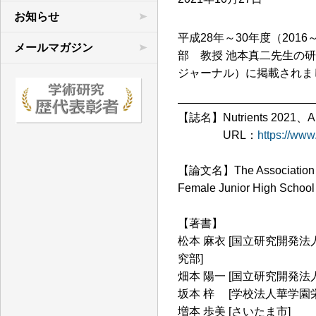
学術連合の研究
お知らせ
平成28年～30年度（20
先行研究など
メールマガジン
部 教授 池本真二先生の研
文献目録
ジャーナル）に掲載されま
【誌名】Nutrients 2021、Aug
URL：
https://ww
【論文名】The Association bet
Female Junior High School 
【著書】
松本 麻衣 [国立研究開発
究部]
畑本 陽一 [国立研究開発
坂本 梓 [学校法人華学園
増本 歩美 [さいたま市]