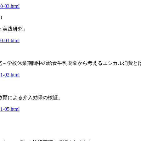
20-03.html
科）
と実践研究」
20-01.html
研究－学校休業期間中の給食牛乳廃棄から考えるエシカル消費と
21-02.html
教育による介入効果の検証」
21-05.html