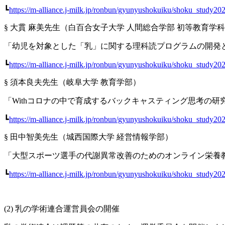
┗
https://m-alliance.j-milk.jp/ronbun/gyunyushokuiku/shoku_study20
§ 大貫 麻美先生（白百合女子大学 人間総合学部 初等教育学
「幼児を対象とした「乳」に関する理科読プログラムの開発
┗
https://m-alliance.j-milk.jp/ronbun/gyunyushokuiku/shoku_study20
§ 須本良夫先生（岐阜大学 教育学部）
「Withコロナの中で育成するバックキャスティング思考の
┗
https://m-alliance.j-milk.jp/ronbun/gyunyushokuiku/shoku_study20
§ 田中智美先生（城西国際大学 経営情報学部）
「大型スポーツ選手の代謝異常改善のためのオンライン栄養
┗
https://m-alliance.j-milk.jp/ronbun/gyunyushokuiku/shoku_study20
(2) 乳の学術連合運営員会の開催