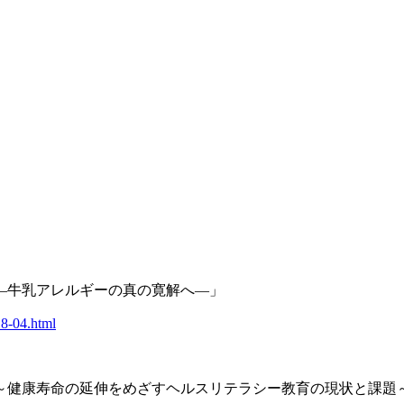
―牛乳アレルギーの真の寛解へ―」
18-04.html
～健康寿命の延伸をめざすヘルスリテラシー教育の現状と課題