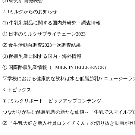
(5) 研究計画発表会
2. Jミルクからのお知らせ
(1) 牛乳乳製品に関する国内外研究・調査情報
① 日本のミルクサプライチェーン2023
② 食生活動向調査2023一次調査結果
(2) 酪農乳業に関する国内・海外情報
① 国際酪農乳業情報（J-MILK INTELLIGENCE）
▽学校における健康的な飲料は水と低脂肪乳!? ニュージー
3. トピックス
① Jミルクリポート ピックアップコンテンツ
つながりが生む酪農乳業の新たな価値～「牛乳でスマイルプ
② 「牛乳大好き新入社員ロクイチくん」の切り抜き動画が登