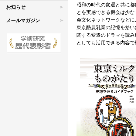
昭和の時代の変遷と共に都
学術連合の研究
お知らせ
とを実感できる機会は少な
先行研究など
会文化ネットワークなどに
メールマガジン
東京酪農乳業の記憶を拾い
文献目録
関する変遷のドラマを読み
としても活用できる内容で