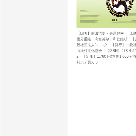
【編著】前田浩史・矢澤好幸 【編
國分重隆、高宮英敏、和仁皓明 【
般社団法人Jミルク 【発行】一般
山漁村文化協会 【ISBN】978-4-540
2 【定価】1,760 円(本体1,600＋消
判132 頁カラー