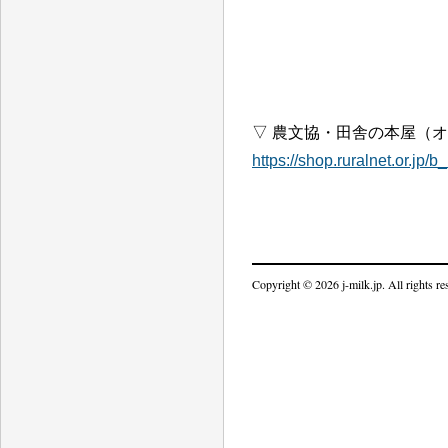
▽ 農文協・田舎の本屋（
https://shop.ruralnet.or.jp
Copyright © 2026 j-milk.jp. All rights re