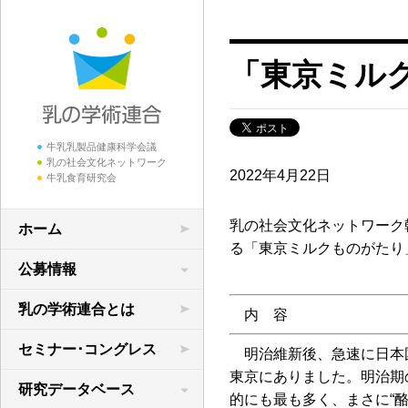
「東京ミル
牛乳乳製品健康科学会議
乳の社会文化ネットワーク
2022年4月22日
牛乳食育研究会
乳の社会文化ネットワーク
ホーム
る「東京ミルクものがたり
公募情報
学術研究の公募
乳の学術連合とは
内 容
領域横断共同研究
セミナー･コングレス
明治維新後、急速に日本
東京にありました。明治期
研究データベース
的にも最も多く、まさに“