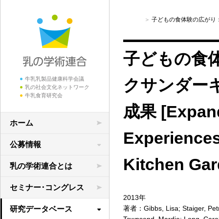
子どもの食体験の広がり：「ス
子どもの食
牛乳乳製品健康科学会議
クサンダー
乳の社会文化ネットワーク
牛乳食育研究会
成果 [Expand
ホーム
Experiences
公募情報
Kitchen Gar
学術研究の公募
乳の学術連合とは
領域横断共同研究
セミナー･コングレス
2013年
著者：Gibbs, Lisa; Staiger, Petra
研究データベース