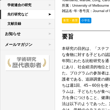
Townsend, Mardie; Long, Caro
学術連合の研究
所属：University of Melbo
雑誌名･年･巻号頁：Journal of Nutr
先行研究など
食育・教育
小学生
文献目録
お知らせ
要旨
メールマガジン
本研究の目的は、「ステフ
な食物に対する子どもの認
年間にわたる比較研究を通
にあり、社会経済的地位と
た。プログラムの参加者は、
護者である。追跡調査の継
ちは週1回、45～60分を
ラムは、子どもたちが食べ
力を身につけること、健康
法は以下のようであった。
タは、学校のクラスタリン