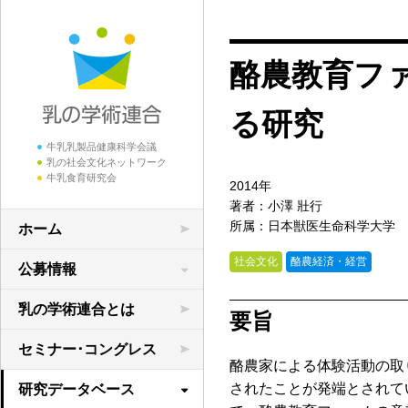
酪農教育フ
る研究
牛乳乳製品健康科学会議
乳の社会文化ネットワーク
牛乳食育研究会
2014年
著者：小澤 壯行
所属：日本獣医生命科学大学
ホーム
社会文化
酪農経済・経営
公募情報
学術研究の公募
乳の学術連合とは
要旨
領域横断共同研究
セミナー･コングレス
酪農家による体験活動の取
されたことが発端とされて
研究データベース