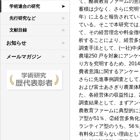
て、酪農教育ファームの意
学術連合の研究
蓄積は少なく、さらに究明す
年）に上ると報告されてい
先行研究など
ている。そこで本研究では
文献目録
て、その経営理念や料金徴
析することにより、経営多
お知らせ
調査手法として、(一社)
農場250 戸を対象にア
メールマガジン
り方を究明するため、20
費者意識に関するアンケー
さらに先進事例調査として
および富士あさぎり農業体
た、各経営体の収益性は、2
調査結果として、まずアンケ
農教育ファームに典型的に
ア型が51％、②経営多角化
ランティア型のうち、56
有料化に至らない理由とし