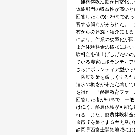
「無料体験活動が日常化し
体験部門の収益性が高いと
回答したものは26％であ
客する傾向がみられた。一
村からの斡旋・紹介による
により、作業の効率化が図
また体験料金の徴収におい
験料金を値上げしげたいの
ている農家にボランティア
さらにボランティア型から
「防疫対策を厳しくするた
追求の概念が未だ定着して
を得た。「酪農教育ファー
回答した者が96％で、一
は低く、酪農体験が可能な
れる。また、酪農体験料金
金徴収を是とする考え及び
静岡県西富士開拓地域にお