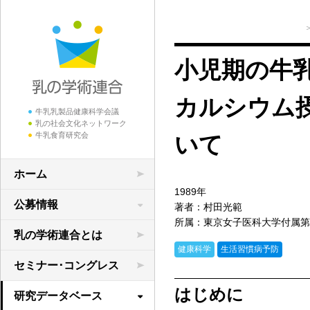
小児期の牛
カルシウム摂
牛乳乳製品健康科学会議
乳の社会文化ネットワーク
牛乳食育研究会
いて
ホーム
1989年
公募情報
著者：村田光範
所属：東京女子医科大学付属第
学術研究の公募
乳の学術連合とは
健康科学
生活習慣病予防
領域横断共同研究
セミナー･コングレス
はじめに
研究データベース