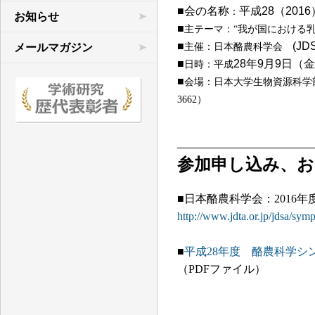
■会の名称
平成28（20
：
学術連合の研究
お知らせ
■
主テーマ：“我が国における
先行研究など
主催：日本酪農科学会
■
(JD
メールマガジン
年
月
日（
日時：平成
■
28
9
9
文献目録
会場：
■
日本大学生物資源科学部 本館
3662）
参加申し込み、
■日本酪農科学会：
2016
http://www.jdta.or.jp/jdsa/sym
■
平成28年度 酪農科学
（PDFファイル）