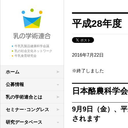
平成28年
牛乳乳製品健康科学会議
乳の社会文化ネットワーク
2016年7月22日
牛乳食育研究会
※終了しました
ホーム
公募情報
日本酪農科学
学術研究の公募
乳の学術連合とは
領域横断共同研究
9月9日（金）、平
セミナー･コングレス
されます
研究データベース