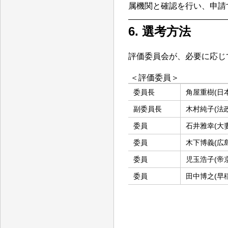
属機関と確認を行い、申請
6. 選考方法
評価委員会が、必要に応じ
＜評価委員＞
委員長
角屋重樹(日
副委員長
木村純子(法
委員
石井雅幸(大
委員
木下博義(広
委員
児玉浩子(帝
委員
田中博之(早