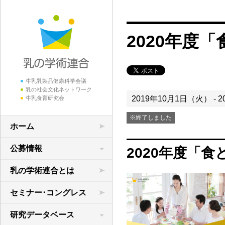
2020年度
牛乳乳製品健康科学会議
乳の社会文化ネットワーク
2019年10月1日（火） - 
牛乳食育研究会
※終了しました
ホーム
公募情報
2020年度「
学術研究の公募
乳の学術連合とは
領域横断共同研究
セミナー･コングレス
研究データベース