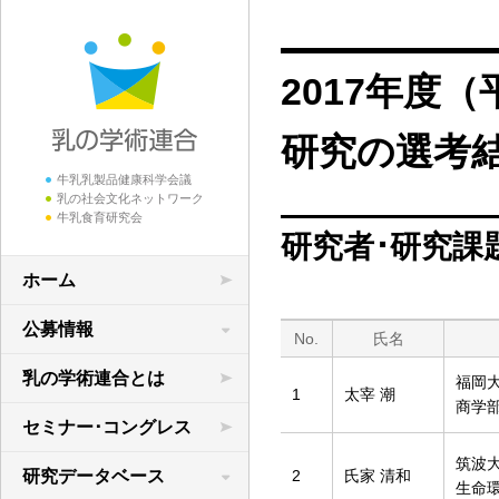
2017年度
研究の選考
牛乳乳製品健康科学会議
乳の社会文化ネットワーク
牛乳食育研究会
研究者･研究課
ホーム
公募情報
No.
氏名
学術研究の公募
乳の学術連合とは
福岡
1
太宰 潮
商学
領域横断共同研究
セミナー･コングレス
筑波
研究データベース
2
氏家 清和
生命