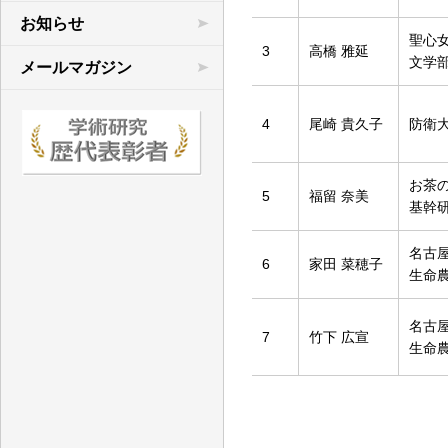
学術連合の研究
お知らせ
聖心
3
高橋 雅延
先行研究など
文学
メールマガジン
文献目録
4
尾崎 貴久子
防衛
お茶
5
福留 奈美
基幹
名古
6
家田 菜穂子
生命
名古
7
竹下 広宣
生命