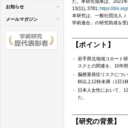
た。本研究成果は、2021年10
学術連合の研究
お知らせ
13(11), 3781;
https://doi.o
本研究は、一般社団法人Ｊ
先行研究など
メールマガジン
学術連合」の研究助成を受
文献目録
【ポイント】
岩手県北地域コホート研
スクとの関連を、10年
脳梗塞発症リスクについ
杯以上12杯未満（1日
日本人女性において、1
た。
【研究の背景】