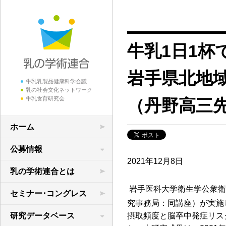
牛乳1日1杯
岩手県北地
牛乳乳製品健康科学会議
乳の社会文化ネットワーク
牛乳食育研究会
（丹野高三
ホーム
公募情報
2021年12月8日
学術研究の公募
乳の学術連合とは
領域横断共同研究
岩手医科大学衛生学公衆衛
セミナー･コングレス
究事務局：同講座）が実施
研究データベース
摂取頻度と脳卒中発症リス