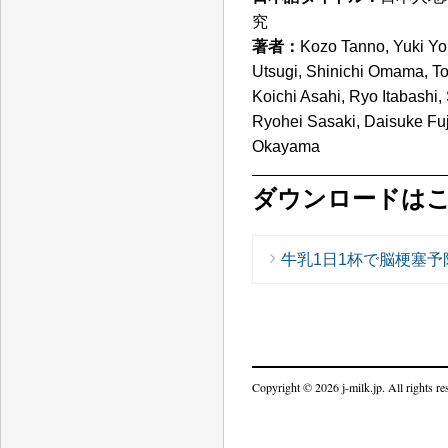
究
著者：
Kozo Tanno, Yuki Yo
Utsugi, Shinichi Omama, T
Koichi Asahi, Ryo Itabashi,
Ryohei Sasaki, Daisuke Fuj
Okayama
ダウンロードは
牛乳1日1杯で脳梗塞
Copyright © 2026 j-milk.jp. All rights re