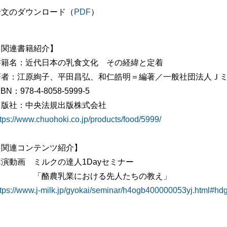
論文のダウンロード（
PDF
）
【関連書籍紹介】
書籍名：近代日本の乳食文化 その経緯と定着
著者：江原絢子、平田昌弘、和仁皓明＝編著／一般社団法人Ｊ
SBN：978-4-8058-5999-5
出版社：中央法規出版株式会社
ttps://www.chuohoki.co.jp/products/food/5999/
【関連コンテンツ紹介】
講演動画 ミルクの達人1Dayセミナー
「酪農乳業における先人たちの教え」
ttps://www.j-milk.jp/gyokai/seminar/h4ogb400000053yj.html#hd