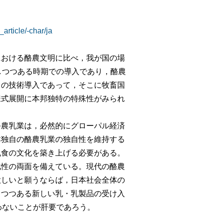
_article/-char/ja
おける酪農文明に比べ，我が国の場
しつつある時期での導入であり，酪農
らの技術導入であって，そこに牧畜国
様式展開に本邦独特の特殊性がみられ
農乳業は，必然的にグローパル経済
本独自の酪農乳業の独自性を維持する
乳食の文化を築き上げる必要がある。
性の両面を備えている。現代の酪農
欲しいと願うならば，日本社会全体の
ちつつある新しい乳・乳製品の受け入
わないことが肝要であろう。