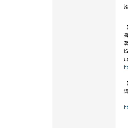
I
h
h