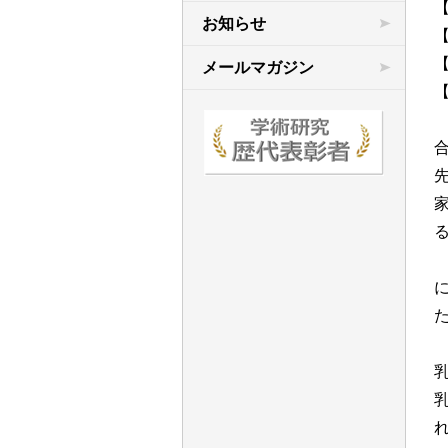
【
学術連合の研究
お知らせ
先行研究など
【
メールマガジン
文献目録