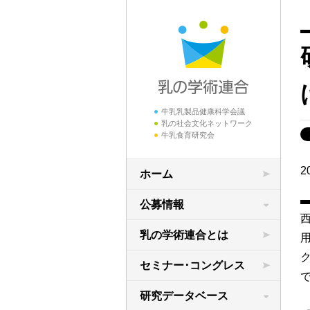
牛乳乳製品健康科学会議
乳の社会文化ネットワーク
牛乳食育研究会
2
ホーム
公募情報
学術研究の公募
乳の学術連合とは
領域横断共同研究
セミナー･コングレス
研究データベース