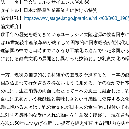
誌 名】学会誌ミルクサイエンス Vol. 68
【タイトル】日本の酪農乳業産業史における特質
論文URL】
https://www.jstage.jst.go.jp/article/milk/68/3/68_198/
【論文紹介】
数千年の歴史を経てきているユーラシア大陸起源の牧畜国家に
合は19世紀後半産業革命が終了して国際的に国家経済が近代化
先進諸国の中でも当時すでにかなり工業化の進んでいた米国か
家における酪農文明の展開とは異なった技術および乳食文化の
る。
一方、現状の国際的な食料経済の進展を予測すると，日本の酪
に組み込まれて行かざるを得ないように見える。そのなかで日
ためには，生産消費の両面にわたって日本の風土に融合した，
食には栄養という機能性と美味しさという感性に依存する文化
乳業に携わる人々は，乳の食文化が日本人の食生活に根付いて
乳に対する感性的な受け入れの動向を注意深く観察し，現在育
れを次の50年につなげる新しい提案を絶えず続ける行動力を失