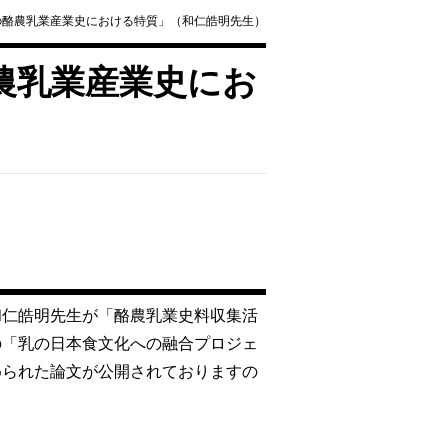
の酪農乳業産業史における特質」（和仁皓明先生）
農乳業産業史にお
和仁皓明先生が「酪農乳業史料収集活
の「乳の日本食文化への融合プロジェ
められた論文が公開されておりますの