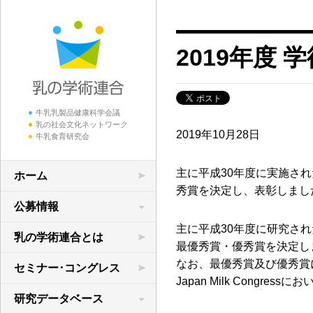
2019年度
牛乳乳製品健康科学会議
乳の社会文化ネットワーク
2019年10月28日
牛乳食育研究会
主に平成30年度に実施さ
ホーム
秀賞を決定し、表彰しまし
公募情報
主に平成30年度に研究さ
学術研究の公募
乳の学術連合とは
最優秀賞・優秀賞を決定し
領域横断共同研究
なお、最優秀賞及び優秀賞
セミナー･コングレス
Japan Milk Congre
研究データベース