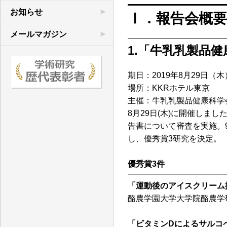
学術連合の研究
お知らせ
Ⅰ．報告会概
先行研究など
メールマガジン
1.「牛乳乳製品
文献目録
期日：2019年8月29日（木
場所：KKRホテル東京
主催：牛乳乳製品健康科学
8月29日(木)に開催し
告書について審査を実施。
し、優秀賞3研究を決定。
優秀賞3件
「運動後のアイスクリーム
酪農学園大学大学院酪農学
「ビタミンDによるサルコ