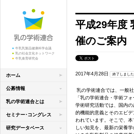
平成29年度
催のご案内
牛乳乳製品健康科学会議
乳の社会文化ネットワーク
牛乳食育研究会
2017年4月28日
終了しました
ホーム
公募情報
乳の学術連合では、一般社
「乳の学術連合・学術フォ
学術研究の公募
乳の学術連合とは
学術研究活動では、国内の
領域横断共同研究
的機能的意義とそのエビデ
セミナー･コングレス
われています。そこで、本
しい知見を、最新の栄養学
研究データベース