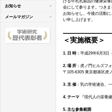
ける牛乳乳製品の健康栄養
学術連合の研究
お知らせ
会にして参ります。つきま
お知らせし、今後の活動に
先行研究など
メールマガジン
い申し上げます。
文献目録
＜実施概要＞
1. 日 時
：平成29年6月3日（
2. 場 所
：虎ノ門ヒルズフ
〒105-6305 東京都港区虎
3. 主 催
：乳の学術連合、
4. テーマ
『現代人の栄養
5. 主な参集範囲