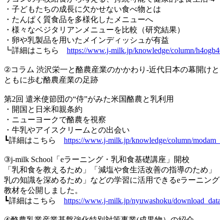
・子どもたちの成長に欠かせない食べ物とは
・たんぱく質食品を多様化したメニューへ
・様々なベジタリアンメニューを比較（研究結果）
・卵や乳製品を用いたメインディッシュが有益
┗詳細はこちら
https://www.j-milk.jp/knowledge/column/h4ogb
②コラム 渋沢栄一と酪農産業のかかわり-近代日本の幕開けと
ともに歩む酪農産業の足跡
第2回 遣米使節団の“侍”がみた米国酪農と乳利用
・開国と日米和親条約
・ニューヨークで酪農を視察
・牛乳やアイスクリームとの出会い
┗詳細はこちら
https://www.j-milk.jp/knowledge/column/modam_
③j-milk School「eラーニング・乳和食基礎講座」開校
「乳和食を教えるため」「減塩や食生活改善の指導のため」
乳の知識を深めるため」などの学習に活用できるeラーニング
教材を公開しました。
┗詳細はこちら
https://www.j-milk.jp/nyuwashoku/download_data
④酪農乳業産業基盤強化特別対策事業(成果物）の紹介