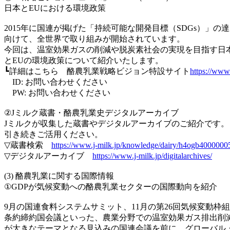
日本とEUにおける環境政策
2015年に国連が掲げた「持続可能な開発目標（SDGs）」の
向けて、全世界で取り組みが開始されています。
今回は、温室効果ガスの削減や脱炭素社会の実現を目指す日
とEUの環境政策について紹介いたします。
┗詳細はこちら 酪農乳業戦略ビジョン特設サイト
https://www.
ID: お問い合わせください
PW: お問い合わせください
②Jミルク蔵書・酪農乳業史デジタルアーカイブ
Jミルクが収集した蔵書やデジタルアーカイブのご紹介です。
引き続きご活用ください。
▽蔵書検索
https://www.j-milk.jp/knowledge/dairy/h4ogb4000000
▽デジタルアーカイブ
https://www.j-milk.jp/digitalarchives/
(3) 酪農乳業に関する国際情報
①GDPが気候変動への酪農乳業セクターの国際動向を紹介
9月の国連食料システムサミット、11月の第26回気候変動枠組
条約締約国会議といった、農業分野での温室効果ガス排出削
が大きなテーマとなる見込みの国連会議を前に、グローバル