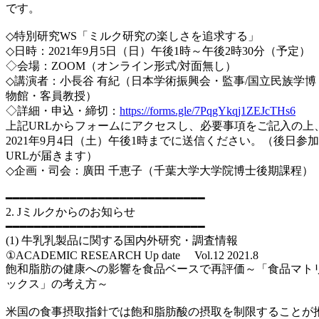
です。
◇特別研究WS「ミルク研究の楽しさを追求する」
◇日時：2021年9月5日（日）午後1時～午後2時30分（予定）
◇会場：ZOOM（オンライン形式/対面無し）
◇講演者：小長谷 有紀（日本学術振興会・監事/国立民族学博
物館・客員教授）
◇詳細・申込・締切：
https://forms.gle/7PqgYkqj1ZEJcTHs6
上記URLからフォームにアクセスし、必要事項をご記入の上
2021年9月4日（土）午後1時までに送信ください。（後日参加
URLが届きます）
◇企画・司会：廣田 千恵子（千葉大学大学院博士後期課程）
━━━━━━━━━━━━━━━━━━━━━━━━━━━━
2. Jミルクからのお知らせ
━━━━━━━━━━━━━━━━━━━━━━━━━━━━
(1) 牛乳乳製品に関する国内外研究・調査情報
①ACADEMIC RESEARCH Up date Vol.12 2021.8
飽和脂肪の健康への影響を食品ベースで再評価～「食品マト
ックス」の考え方～
米国の食事摂取指針では飽和脂肪酸の摂取を制限することが