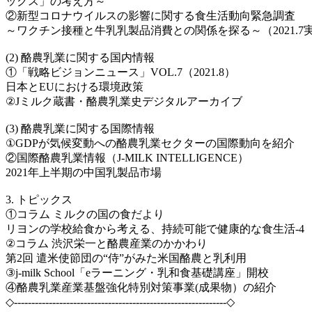
ックス」の考え方～
②新型コロナウイルスの影響に関する食生活動向緊急調査
～ワクチン接種と牛乳乳製品消費との関係を探る～（2021.7
(2) 酪農乳業に関する国内情報
①「戦略ビジョンニュース」VOL.7（2021.8）
日本とEUにおける環境政策
②Jミルク蔵書・酪農乳業史デジタルアーカイブ
(3) 酪農乳業に関する国際情報
①GDPが気候変動への酪農乳業セクターの国際動向を紹介
②国際酪農乳業情報（J-MILK INTELLIGENCE）
2021年上半期の中国乳製品市場
3. トピックス
①コラム ミルクの国の食だより
リヨンの学校給食から考える、持続可能で健康的な食生活-4
②コラム 渋沢栄一と酪農産業のかかわり
第2回 遣米使節団の“侍”がみた米国酪農と乳利用
③j-milk School「eラーニング・乳和食基礎講座」開校
④酪農乳業産業基盤強化特別対策事業(成果物）の紹介
◇-------------------------------------------------------------◇