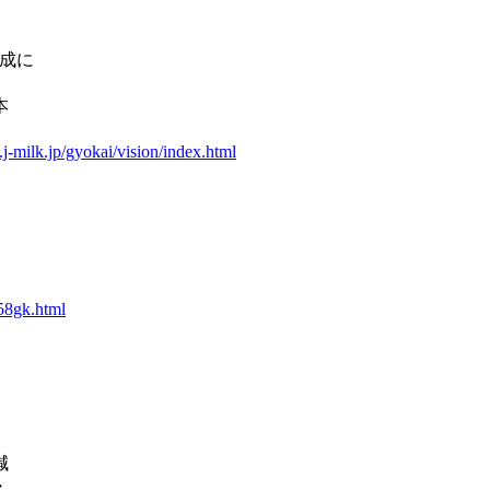
達成に
本
j-milk.jp/gyokai/vision/index.html
58gk.html
減
・