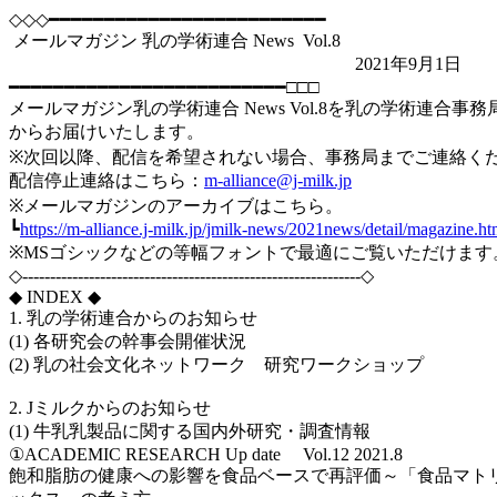
◇◇◇━━━━━━━━━━━━━━━━━━━━━━━━━
メールマガジン 乳の学術連合 News Vol.8
2021年9月1日
━━━━━━━━━━━━━━━━━━━━━━━━━□□□
メールマガジン乳の学術連合 News Vol.8を乳の学術連合事務
からお届けいたします。
※次回以降、配信を希望されない場合、事務局までご連絡く
配信停止連絡はこちら：
m-alliance@j-milk.jp
※メールマガジンのアーカイブはこちら。
┗
https://m-alliance.j-milk.jp/jmilk-news/2021news/detail/magazine.ht
※MSゴシックなどの等幅フォントで最適にご覧いただけます
◇-------------------------------------------------------------◇
◆ INDEX ◆
1. 乳の学術連合からのお知らせ
(1) 各研究会の幹事会開催状況
(2) 乳の社会文化ネットワーク 研究ワークショップ
2. Jミルクからのお知らせ
(1) 牛乳乳製品に関する国内外研究・調査情報
①ACADEMIC RESEARCH Up date Vol.12 2021.8
飽和脂肪の健康への影響を食品ベースで再評価～「食品マト