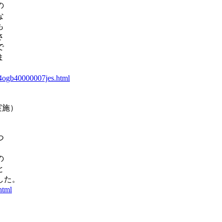
の
な
も
さ
で
ま
/h4ogb40000007jes.html
実施）
つ
。
の
と
した。
html