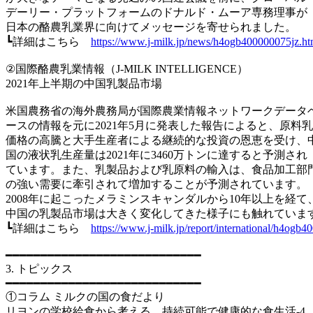
デーリー・プラットフォームのドナルド・ムーア専務理事が
日本の酪農乳業界に向けてメッセージを寄せられました。
┗詳細はこちら
https://www.j-milk.jp/news/h4ogb400000075jz.ht
②国際酪農乳業情報（J-MILK INTELLIGENCE）
2021年上半期の中国乳製品市場
米国農務省の海外農務局が国際農業情報ネットワークデータ
ースの情報を元に2021年5月に発表した報告によると、原料乳
価格の高騰と大手生産者による継続的な投資の恩恵を受け、
国の液状乳生産量は2021年に3460万トンに達すると予測され
ています。また、乳製品および乳原料の輸入は、食品加工部
の強い需要に牽引されて増加することが予測されています。
2008年に起こったメラミンスキャンダルから10年以上を経て
中国の乳製品市場は大きく変化してきた様子にも触れていま
┗詳細はこちら
https://www.j-milk.jp/report/international/h4ogb
━━━━━━━━━━━━━━━━━━━━━━━━━━━━
3. トピックス
━━━━━━━━━━━━━━━━━━━━━━━━━━━━
①コラム ミルクの国の食だより
リヨンの学校給食から考える、持続可能で健康的な食生活-4