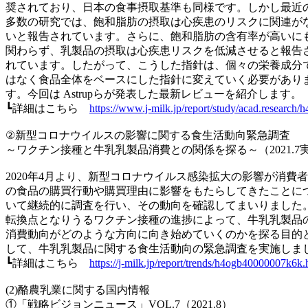
奨されており、日本の食事摂取基準も同様です。しかし最近
多数の研究では、飽和脂肪の摂取は心疾患のリスクに関連が
いと報告されています。さらに、飽和脂肪の含有率が高いに
関わらず、乳製品の摂取は心疾患リスクを低減させると報告
れています。したがって、こうした指針は、個々の栄養成分
はなく食品全体をベースにした指針に変えていく必要があり
す。今回は Astrupらが発表した最新レビューを紹介します。
┗詳細はこちら
https://www.j-milk.jp/report/study/acad.research
②新型コロナウイルスの影響に関する食生活動向緊急調査
～ワクチン接種と牛乳乳製品消費との関係を探る～（2021.7
2020年4月より、新型コロナウイルス感染拡大の影響が消費者
の食品の購買行動や購買理由に影響をもたらしてきたことに
いて継続的に調査を行い、その動向を確認してまいりました
転換点となりうるワクチン接種の進捗によって、牛乳乳製品
消費動向がどのような方向に向き始めていくのかを探る目的
して、牛乳乳製品に関する食生活動向の緊急調査を実施しま
┗詳細はこちら
https://j-milk.jp/report/trends/h4ogb40000007k6k.
(2)酪農乳業に関する国内情報
①「戦略ビジョンニュース」VOL.7（2021.8）