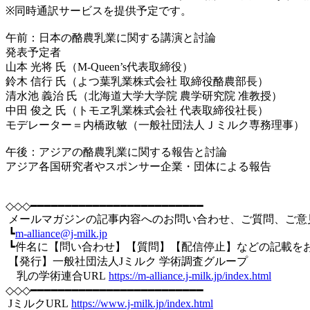
※同時通訳サービスを提供予定です。
午前：日本の酪農乳業に関する講演と討論
発表予定者
山本 光将 氏（M-Queen’s代表取締役）
鈴木 信行 氏（よつ葉乳業株式会社 取締役酪農部長）
清水池 義治 氏（北海道大学大学院 農学研究院 准教授）
中田 俊之 氏（トモヱ乳業株式会社 代表取締役社長）
モデレーター＝内橋政敏（一般社団法人Ｊミルク専務理事）
午後：アジアの酪農乳業に関する報告と討論
アジア各国研究者やスポンサー企業・団体による報告
◇◇◇━━━━━━━━━━━━━━━━━━━━━━━━━
メールマガジンの記事内容へのお問い合わせ、ご質問、ご意
┗
m-alliance@j-milk.jp
┗件名に【問い合わせ】【質問】【配信停止】などの記載を
【発行】一般社団法人Jミルク 学術調査グループ
乳の学術連合URL
https://m-alliance.j-milk.jp/index.html
◇◇◇━━━━━━━━━━━━━━━━━━━━━━━━━
JミルクURL
https://www.j-milk.jp/index.html