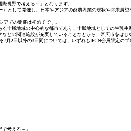
国際視野で考える～」となります。
ンデー）として開催し、日本やアジアの酪農乳業の現状や将来展
アジアでの開催は初めてです。
ある十勝地域の中心的な都市であり、十勝地域としての生乳生産
学などの関連施設が充実していることなどから、帯広市をはじ
である7月2日以外の3日間については、いずれもIFCN会員限定
野で考える～」