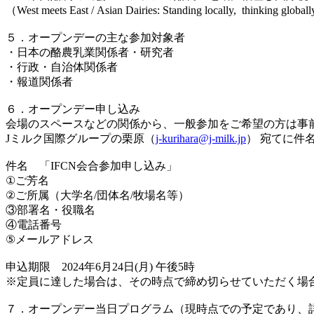
（West meets East / Asian Dairies: Standing locally, thinking globa
５．オープンデーの主な参加対象者
・日本の酪農乳業関係者・研究者
・行政・自治体関係者
・報道関係者
６．オープンデー申し込み
会場のスペースなどの関係から、一般参加をご希望の方は事
Jミルク国際グループの栗原（
j-kurihara@j-milk.jp
） 宛てに件
件名 「IFCN会合参加申し込み」
①ご芳名
②ご所属（大学名/団体名/牧場名等）
③部署名・役職名
④電話番号
⑤メールアドレス
申込期限 2024年6月24日(月) 午後5時
※定員に達した場合は、その時点で締め切らせていただく場
７．オープンデー当日プログラム（現時点での予定であり、