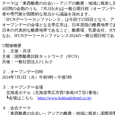
テーマは「東西酪農の出会い～アジアの酪農：地域に根差し
4日間の会期のうち、7月2日(火)は一般公開日程（オープ
者や専門家が国際的な視点から議論を深めます。
「IFCNデーリーカンファレンス」は今回で25回目となり、
オープンデーの会場となる帯広市は、日本屈指の酪農地帯で
日本の代表的な酪農地帯であること、酪農場、乳業会社、大
なお、IFCNデーリーカンファレンス2024の一般公開日程
▽開催概要
１．主催・共済
主催：国際酪農比較ネットワーク（IFCN）
共催：一般社団法人Jミルク
２．オープンデー日時
2024年7月2日（火）午前9時～午後5時
３．オープンデー会場
北海道ホテル（北海道帯広市西7条南19丁目1番地）
┗会場はこちら
https://www.hokkaidohotel.co.jp/
４．会合テーマ
「東西酪農の出会い～アジアの酪農：地域に根差し国際視