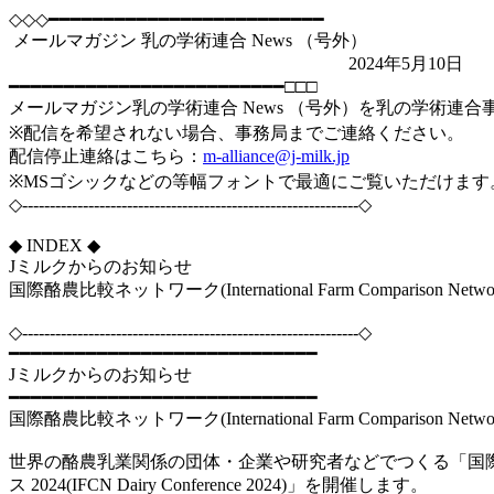
◇◇◇━━━━━━━━━━━━━━━━━━━━━━━━━
メールマガジン 乳の学術連合 News （号外）
2024年5月10日
━━━━━━━━━━━━━━━━━━━━━━━━━□□□
メールマガジン乳の学術連合 News （号外）を乳の学術連
※配信を希望されない場合、事務局までご連絡ください。
配信停止連絡はこちら：
m-alliance@j-milk.jp
※MSゴシックなどの等幅フォントで最適にご覧いただけます
◇-------------------------------------------------------------◇
◆ INDEX ◆
Jミルクからのお知らせ
国際酪農比較ネットワーク(International Farm Comparison N
◇-------------------------------------------------------------◇
━━━━━━━━━━━━━━━━━━━━━━━━━━━━
Jミルクからのお知らせ
━━━━━━━━━━━━━━━━━━━━━━━━━━━━
国際酪農比較ネットワーク(International Farm Comparison N
世界の酪農乳業関係の団体・企業や研究者などでつくる「国際酪農比
ス 2024(IFCN Dairy Conference 2024)」を開催します。