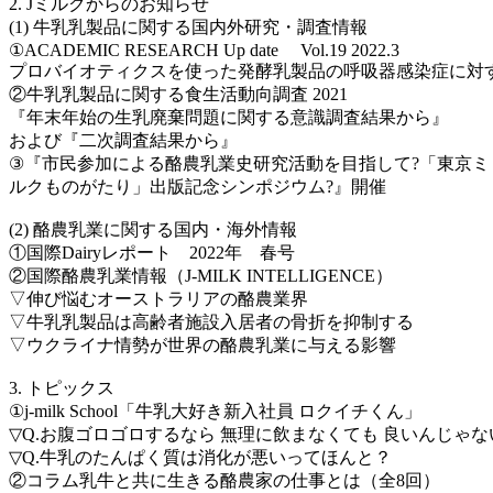
2. Jミルクからのお知らせ
(1) 牛乳乳製品に関する国内外研究・調査情報
①ACADEMIC RESEARCH Up date Vol.19 2022.3
プロバイオティクスを使った発酵乳製品の呼吸器感染症に対
②牛乳乳製品に関する食生活動向調査 2021
『年末年始の生乳廃棄問題に関する意識調査結果から』
および『二次調査結果から』
③『市民参加による酪農乳業史研究活動を目指して?「東京ミ
ルクものがたり」出版記念シンポジウム?』開催
(2) 酪農乳業に関する国内・海外情報
①国際Dairyレポート 2022年 春号
②国際酪農乳業情報（J-MILK INTELLIGENCE）
▽伸び悩むオーストラリアの酪農業界
▽牛乳乳製品は高齢者施設入居者の骨折を抑制する
▽ウクライナ情勢が世界の酪農乳業に与える影響
3. トピックス
①j-milk School「牛乳大好き新入社員 ロクイチくん」
▽Q.お腹ゴロゴロするなら 無理に飲まなくても 良いんじゃな
▽Q.牛乳のたんぱく質は消化が悪いってほんと？
②コラム乳牛と共に生きる酪農家の仕事とは（全8回）