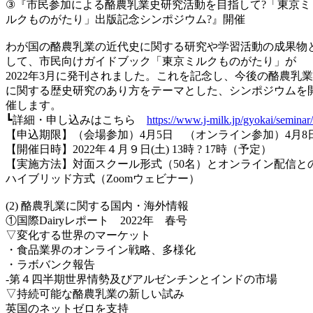
③『市民参加による酪農乳業史研究活動を目指して?「東京ミ
ルクものがたり」出版記念シンポジウム?』開催
わが国の酪農乳業の近代史に関する研究や学習活動の成果物
して、市民向けガイドブック「東京ミルクものがたり」が
2022年3月に発刊されました。これを記念し、今後の酪農乳業
に関する歴史研究のあり方をテーマとした、シンポジウムを
催します。
┗詳細・申し込みはこちら
https://www.j-milk.jp/gyokai/seminar/
【申込期限】（会場参加）4月5日 （オンライン参加）4月8
【開催日時】2022年４月９日(土) 13時 ? 17時（予定）
【実施方法】対面スクール形式（50名）とオンライン配信と
ハイブリッド方式（Zoomウェビナー）
(2) 酪農乳業に関する国内・海外情報
①国際Dairyレポート 2022年 春号
▽変化する世界のマーケット
・食品業界のオンライン戦略、多様化
・ラボバンク報告
-第４四半期世界情勢及びアルゼンチンとインドの市場
▽持続可能な酪農乳業の新しい試み
英国のネットゼロを支持