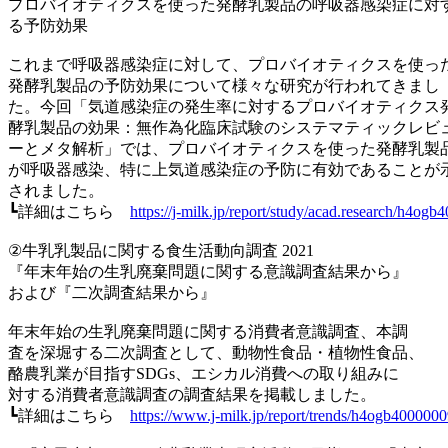
プロバイオティクスを使った発酵乳製品の呼吸器感染症に対
る予防効果
これまで呼吸器感染症に対して、プロバイオティクスを使っ
発酵乳製品の予防効果について様々な研究が行われてきまし
た。今回「気道感染症の発生率に対するプロバイオティクス
酵乳製品の効果：無作為化臨床試験のシステマティックレビ
ーとメタ解析」では、プロバイオティクスを使った発酵乳製
が呼吸器感染、特に上気道感染症の予防に有効であることが
されました。
┗詳細はこちら
https://j-milk.jp/report/study/acad.research/h4og
②牛乳乳製品に関する食生活動向調査 2021
『年末年始の生乳廃棄問題に関する意識調査結果から』
および『二次調査結果から』
年末年始の生乳廃棄問題に関する消費者意識調査、本調
査を深堀する二次調査として、動物性食品・植物性食品、
酪農乳業が目指すSDGs、エシカル消費への取り組みに
対する消費者意識調査の調査結果を掲載しました。
┗詳細はこちら
https://www.j-milk.jp/report/trends/h4ogb400000