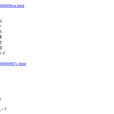
0000008xtr.html
以
ナ
市
農
世
国
ライ
4000000907c.html
る
い？