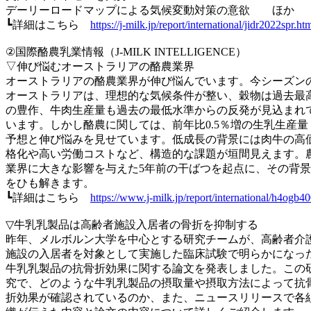
デーリーロードマップによる気候変動対策の意欲 ほか
┗詳細はこちら
https://j-milk.jp/report/international/jidr2022spr.ht
②国際酪農乳業情報（J-MILK INTELLIGENCE）
▽伸び悩むオーストラリアの酪農業界
オーストラリアの酪農業界が伸び悩んでいます。今シーズン
オーストラリアは、理想的な気候条件が整い、穀物は過去最
の豊作、牛肉生産量も過去の最低水準からの反発が見込まれ
います。しかし酪農に関しては、前年比0.5％増の生乳生産量
予想と伸び悩みを見せています。低成長の背景には肉牛の高
格化や高い労働コストなど、構造的な課題が垣間見えます。
業界に大きな影響を与えた5年前の干ばつを起点に、その背景
をひも解きます。
┗詳細はこちら
https://www.j-milk.jp/report/international/h4ogb4
▽牛乳乳製品は高齢者施設入居者の骨折を抑制する
昨年、メルボルン大学を中心とする研究チームが、高齢者介
施設の入居者を対象として実施した臨床試験で明らかになっ
牛乳乳製品の抗骨折効果に関する論文を発表しました。この
究で、どのような牛乳乳製品の摂取量や摂取方法によって抗
折効果が確認されているのか、また、ニュースリリースで各