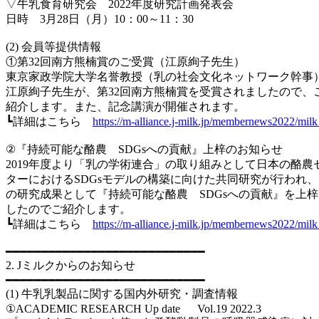
▽牛乳食育研究会 2022年度研究計画発表会
日時 3月28日（月）10：00～11：30
(2) 会員等提供情報
①第32回南方熊楠賞のご受賞（江原絢子先生）
東京家政学院大学名誉教授（乳の社会文化ネットワーク幹事
江原絢子先生が、第32回南方熊楠賞を受賞されましたので、
紹介します。また、記念講演が開催されます。
┗詳細はこちら
https://m-alliance.j-milk.jp/membernews2022/mi
②『持続可能な酪農 SDGsへの貢献』上梓のお知らせ
2019年度より「乳の学術連合」の取り組みとして日本の酪農
ターにおけるSDGsモデルの構築に向けた共同研究が行われ、
の研究成果として『持続可能な酪農 SDGsへの貢献』を上
したのでご紹介します。
┗詳細はこちら
https://m-alliance.j-milk.jp/membernews2022/mi
━━━━━━━━━━━━━━━━━━━━━━━━━━━━
2. Jミルクからのお知らせ
━━━━━━━━━━━━━━━━━━━━━━━━━━━━
(1) 牛乳乳製品に関する国内外研究・調査情報
①ACADEMIC RESEARCH Up date Vol.19 2022.3