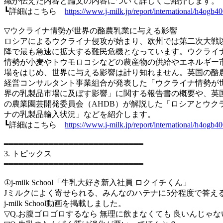
織が伝えた内容と論文の内容について詳しくご紹介します。
┗詳細はこちら
https://www.j-milk.jp/report/international/h4ogb4
▽ウクライナ情勢が世界の酪農乳業に与える影響
ロシアによるウクライナ侵攻が始まり、欧州では第二次大戦
降で最も急速に拡大する難民危機となっています。ウクライ
情勢が小麦やトウモロコシなどの農産物の供給やエネルギー
場をはじめ、世界に与える影響は計り知れません。英国の酪
経営コンサルタント事業組合が発表した「ウクライナ情勢が
界の乳製品市場に及ぼす影響」に関する報告書の概要や、英
の農業園芸開発委員会（AHDB）が解説した「ロシアとウク
ナの乳製品輸入状況」などを紹介します。
┗詳細はこちら
https://www.j-milk.jp/report/international/h4ogb
━━━━━━━━━━━━━━━━━━━━━━━━━━━━
3. トピックス
━━━━━━━━━━━━━━━━━━━━━━━━━━━━
①j-milk School「牛乳大好き新入社員 ロクイチくん」
Jミルクによく寄せられる、みんなのハテナに5分程度で答え
j-milk School動画を掲載しました。
▽Q.お腹ゴロゴロするなら 無理に飲まなくても 良いんじゃな