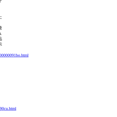
す
た
発
ュ
品
示
b400000091bo.html
090cu.html