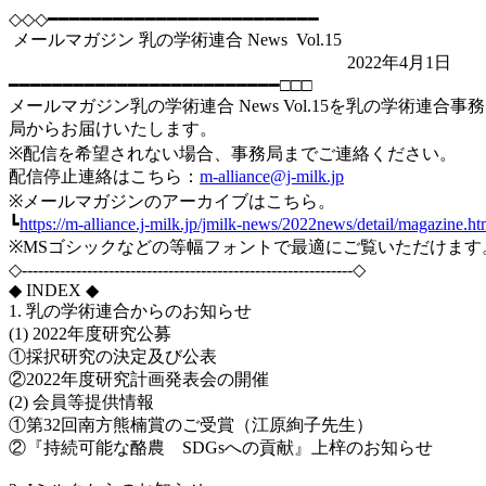
◇◇◇━━━━━━━━━━━━━━━━━━━━━━━━━
メールマガジン 乳の学術連合 News Vol.15
2022年4月1日
━━━━━━━━━━━━━━━━━━━━━━━━━□□□
メールマガジン乳の学術連合 News Vol.15を乳の学術連合事務
局からお届けいたします。
※配信を希望されない場合、事務局までご連絡ください。
配信停止連絡はこちら：
m-alliance@j-milk.jp
※メールマガジンのアーカイブはこちら。
┗
https://m-alliance.j-milk.jp/jmilk-news/2022news/detail/magazine.ht
※MSゴシックなどの等幅フォントで最適にご覧いただけます
◇-------------------------------------------------------------◇
◆ INDEX ◆
1. 乳の学術連合からのお知らせ
(1) 2022年度研究公募
①採択研究の決定及び公表
②2022年度研究計画発表会の開催
(2) 会員等提供情報
①第32回南方熊楠賞のご受賞（江原絢子先生）
②『持続可能な酪農 SDGsへの貢献』上梓のお知らせ