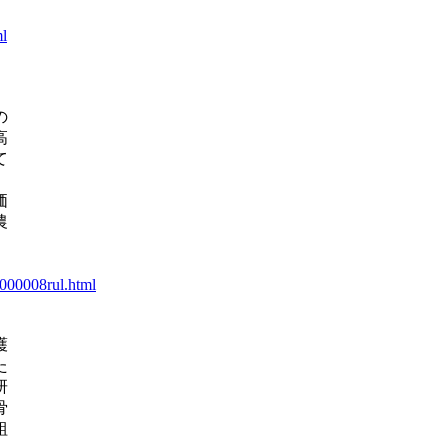
ml
の
高
て
価
農
0000008rul.html
護
た
研
骨
組