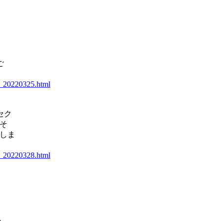
）
ご
lk_20220325.html
セク
そ
梓しま
lk_20220328.html